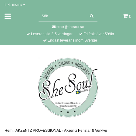
Inkl. moms
▾
0
order@shesoul.se
Leveranstid 2-5 vardagar
Fri frakt över 599kr
Endast leverans inom Sverige
Hem
›
AKZENTZ PROFESSIONAL
›
Akzentz Penslar & Verktyg