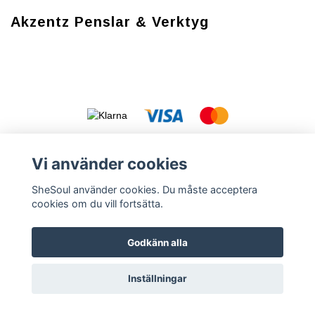
Akzentz Penslar & Verktyg
Vi använder cookies
Kontakt
Köpvillkor
Cookies
Integritetspolicy (GDPR)
Vanliga
SheSoul använder cookies. Du måste acceptera
frågor FAQ
Säkerhetsdatablad
cookies om du vill fortsätta.
Godkänn alla
© Copyright 2026 SheSoul.se
Powered by Quickbutik
Inställningar