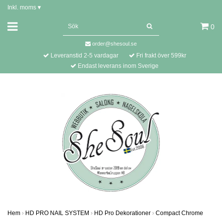
Inkl. moms
▾
0
order@shesoul.se
Leveranstid 2-5 vardagar
Fri frakt över 599kr
Endast leverans inom Sverige
Hem
›
HD PRO NAIL SYSTEM
›
HD Pro Dekorationer
›
Compact Chrome