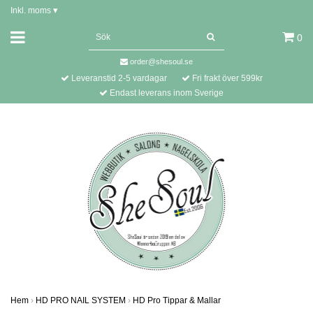
Inkl. moms
▾
0
order@shesoul.se
Leveranstid 2-5 vardagar
Fri frakt över 599kr
Endast leverans inom Sverige
Hem
›
HD PRO NAIL SYSTEM
›
HD Pro Tippar & Mallar