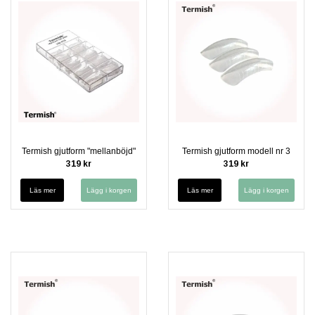
Termish gjutform "mellanböjd"
Termish gjutform modell nr 3
319 kr
319 kr
Läs mer
Läs mer