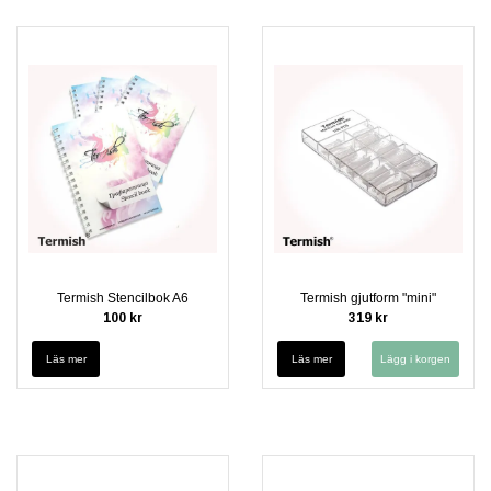
Termish Stencilbok A6
Termish gjutform "mini"
100 kr
319 kr
Läs mer
Läs mer