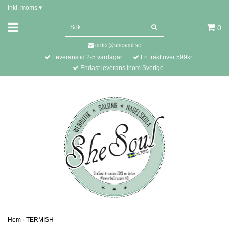
Inkl. moms
▾
0
order@shesoul.se
Leveranstid 2-5 vardagar
Fri frakt över 599kr
Endast leverans inom Sverige
Hem
›
TERMISH