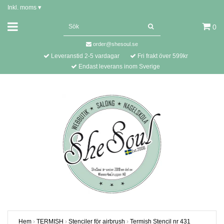
Inkl. moms
▾
0
order@shesoul.se
Leveranstid 2-5 vardagar
Fri frakt över 599kr
Endast leverans inom Sverige
Hem
›
TERMISH
›
Stenciler för airbrush
›
Termish Stencil nr 431