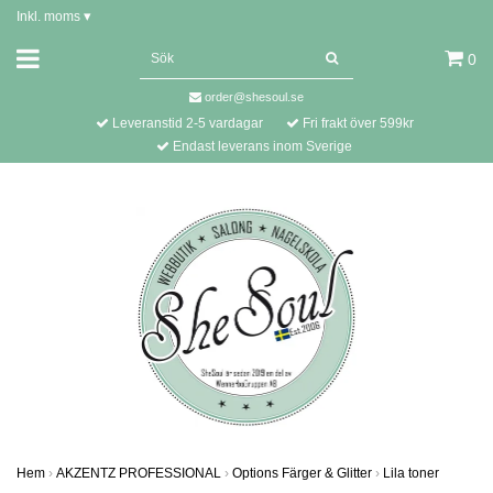
Inkl. moms
▾
0
order@shesoul.se
Leveranstid 2-5 vardagar
Fri frakt över 599kr
Endast leverans inom Sverige
Hem
›
AKZENTZ PROFESSIONAL
›
Options Färger & Glitter
›
Lila toner