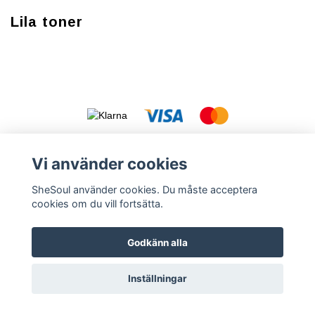
Lila toner
Vi använder cookies
Kontakt
Köpvillkor
Cookies
Integritetspolicy (GDPR)
Vanliga
SheSoul använder cookies. Du måste acceptera
frågor FAQ
Säkerhetsdatablad
cookies om du vill fortsätta.
Godkänn alla
© Copyright 2026 SheSoul.se
Powered by Quickbutik
Inställningar