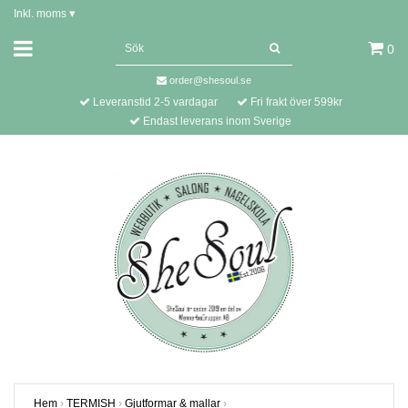
Inkl. moms
▾
0
order@shesoul.se
Leveranstid 2-5 vardagar
Fri frakt över 599kr
Endast leverans inom Sverige
Hem
›
TERMISH
›
Gjutformar & mallar
›