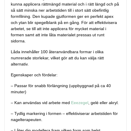
kunna applicera rättmängd material och i rätt längd och på
så sätt minska ner arbetstiden till i stort sätt obefintlig
formfilning. Den kupade gjutformen ger en perfekt apex
och ytan blir spegelblank på en gång. För att effektivisera
arbetet, se till att inte applicera för mycket material i
formen samt att inte låta materialet pressas ut runt
sidorna.
Låda innehåller 100 återanvändbara formar i olika
numrerade storlekar, vilket gör att du kan välja rätt
alternativ.
Egenskaper och fördelar:
– Passar för snabb förlängning (uppbyggnad på ca 40
minuter)
– Kan användas vid arbete med
Eeezegel
, gelé eller akryl.
– Tydlig markering i formen – effektiviserar arbetstiden för
nagelterapeuten.
– Låter dig modellera fram vilken form som helst.