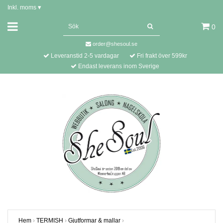
Inkl. moms
▾
0
order@shesoul.se
Leveranstid 2-5 vardagar
Fri frakt över 599kr
Endast leverans inom Sverige
Hem
›
TERMISH
›
Gjutformar & mallar
›