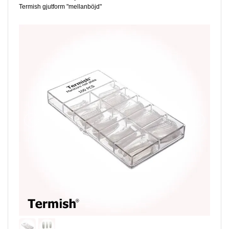
Termish gjutform "mellanböjd"