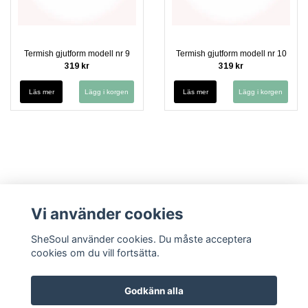
Termish gjutform modell nr 9
Termish gjutform modell nr 10
319 kr
319 kr
Läs mer
Läs mer
Vi använder cookies
SheSoul använder cookies. Du måste acceptera
cookies om du vill fortsätta.
Kontakt
Köpvillkor
Cookies
Integritetspolicy (GDPR)
Vanliga
frågor FAQ
Säkerhetsdatablad
Godkänn alla