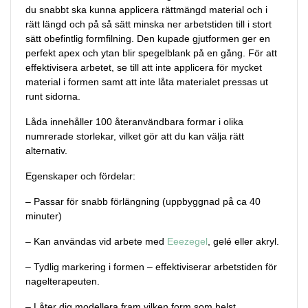
du snabbt ska kunna applicera rättmängd material och i
rätt längd och på så sätt minska ner arbetstiden till i stort
sätt obefintlig formfilning. Den kupade gjutformen ger en
perfekt apex och ytan blir spegelblank på en gång. För att
effektivisera arbetet, se till att inte applicera för mycket
material i formen samt att inte låta materialet pressas ut
runt sidorna.
Låda innehåller 100 återanvändbara formar i olika
numrerade storlekar, vilket gör att du kan välja rätt
alternativ.
Egenskaper och fördelar:
– Passar för snabb förlängning (uppbyggnad på ca 40
minuter)
– Kan användas vid arbete med
Eeezegel
, gelé eller akryl.
– Tydlig markering i formen – effektiviserar arbetstiden för
nagelterapeuten.
– Låter dig modellera fram vilken form som helst.