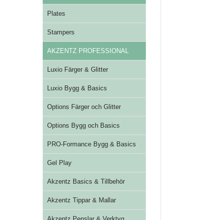
Plates
Stampers
AKZENTZ PROFESSIONAL
Luxio Färger & Glitter
Luxio Bygg & Basics
Options Färger och Glitter
Options Bygg och Basics
PRO-Formance Bygg & Basics
Gel Play
Akzentz Basics & Tillbehör
Akzentz Tippar & Mallar
Akzentz Penslar & Verktyg