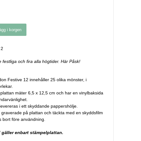
ägg i korgen
2
e festliga och fira alla högtider. Här Påsk!
n Festive 12 innehåller 25 olika mönster, i
rlekar.
 plattan mäter 6,5 x 12,5 cm och har en vinylbaksida
ndarvänlighet.
 levereras i ett skyddande pappershölje.
 graverade på plattan och täckta med en skyddsfilm
 bort före användning.
 gäller enbart stämpelplattan.