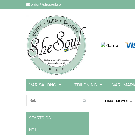
order@shesoul.se
VÅR SALONG
UTBILDNING
VARUMÄR
Hem
›
MOYOU - 
STARTSIDA
NYTT