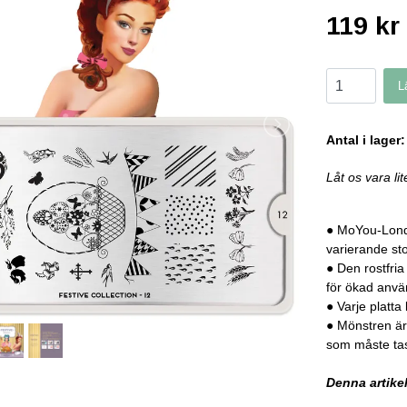
119 kr
L
Antal i lager:
Låt os vara lit
● MoYou-Londo
varierande sto
● Den rostfria
för ökad anvä
● Varje platta
● Mönstren är
som måste tas
Denna artikel