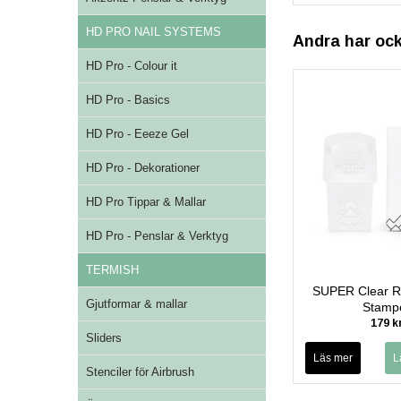
HD PRO NAIL SYSTEMS
Andra har oc
HD Pro - Colour it
HD Pro - Basics
HD Pro - Eeeze Gel
HD Pro - Dekorationer
HD Pro Tippar & Mallar
HD Pro - Penslar & Verktyg
TERMISH
SUPER Clear R
Gjutformar & mallar
Stamp
179 k
Sliders
Läs mer
Stenciler för Airbrush