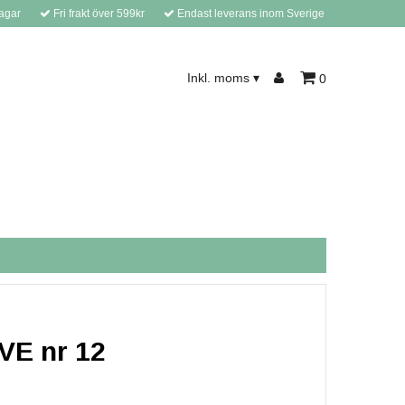
agar
Fri frakt över 599kr
Endast leverans inom Sverige
Inkl. moms
0
▾
VE nr 12