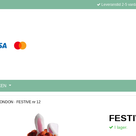
Leveranstid 2-5 vard
KEN
LONDON
›
FESTIVE nr 12
FESTI
I lager.