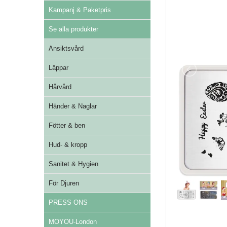
Kampanj & Paketpris
Se alla produkter
Ansiktsvård
Läppar
Hårvård
Händer & Naglar
Fötter & ben
Hud- & kropp
Sanitet & Hygien
För Djuren
PRESS ONS
MOYOU-London