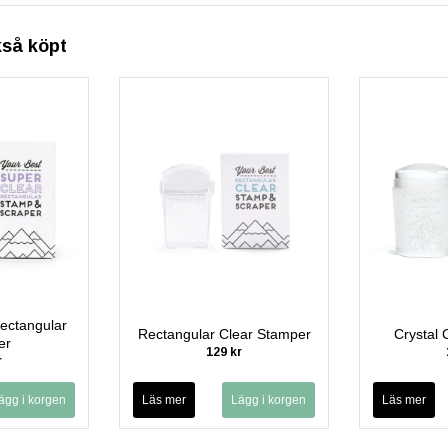
kså köpt
ectangular
Rectangular Clear Stamper
Crystal 
er
129 kr
r
Läs mer
Läs mer