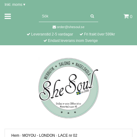
Inkl. moms
▾
0
order@shesoul.se
Leveranstid 2-5 vardagar
Fri frakt över 599kr
Endast leverans inom Sverige
Hem
›
MOYOU - LONDON
›
LACE nr 02