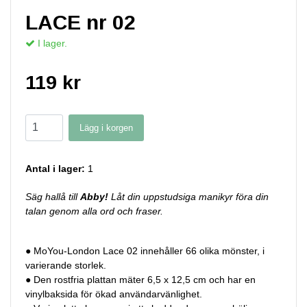
LACE nr 02
I lager.
119 kr
Lägg i korgen
Antal i lager:
1
Säg hallå till
Abby!
Låt din uppstudsiga manikyr föra din
talan genom alla ord och fraser.
● MoYou-London Lace 02 innehåller 66 olika mönster, i
varierande storlek.
● Den rostfria plattan mäter 6,5 x 12,5 cm och har en
vinylbaksida för ökad användarvänlighet.