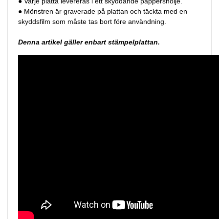
● Varje platta levereras i ett skyddande pappershölje.
● Mönstren är graverade på plattan och täckta med en
skyddsfilm som måste tas bort före användning.
Denna artikel gäller enbart stämpelplattan.