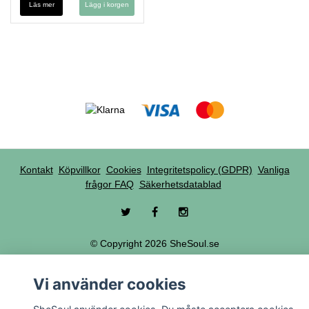
Läs mer
Kontakt
Köpvillkor
Cookies
Integritetspolicy (GDPR)
Vanliga
frågor FAQ
Säkerhetsdatablad
© Copyright 2026 SheSoul.se
Powered by Quickbutik
Vi använder cookies