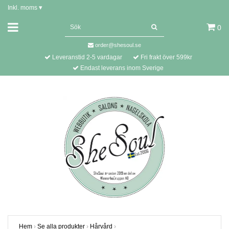
Inkl. moms
▾
0
order@shesoul.se
Leveranstid 2-5 vardagar
Fri frakt över 599kr
Endast leverans inom Sverige
Hem
›
Se alla produkter
›
Hårvård
›