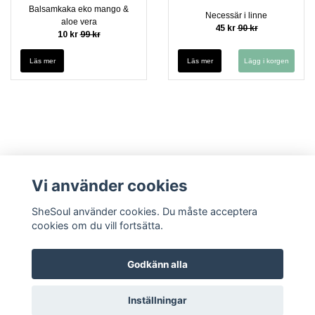
Balsamkaka eko mango &
Necessär i linne
aloe vera
45 kr
90 kr
10 kr
99 kr
Läs mer
Läs mer
Vi använder cookies
SheSoul använder cookies. Du måste acceptera
cookies om du vill fortsätta.
Kontakt
Köpvillkor
Cookies
Integritetspolicy (GDPR)
Vanliga
frågor FAQ
Säkerhetsdatablad
Godkänn alla
Inställningar
© Copyright 2026 SheSoul.se