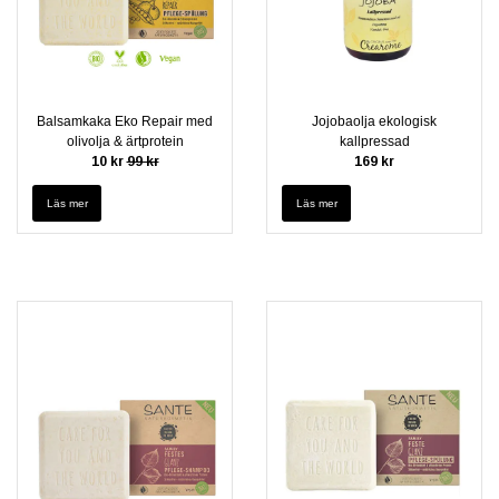
Balsamkaka Eko Repair med
Jojobaolja ekologisk
olivolja & ärtprotein
kallpressad
10 kr
99 kr
169 kr
Läs mer
Läs mer