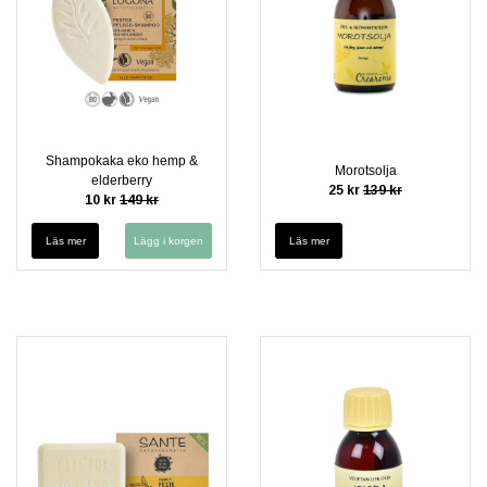
Shampokaka eko hemp &
Morotsolja
elderberry
25 kr
139 kr
10 kr
149 kr
Läs mer
Läs mer