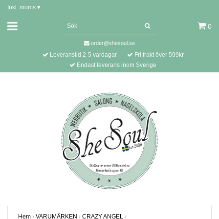
Inkl. moms
▾
0
order@shesoul.se
Leveranstid 2-5 vardagar
Fri frakt över 599kr
Endast leverans inom Sverige
Hem
›
VARUMÄRKEN
›
CRAZY ANGEL
›