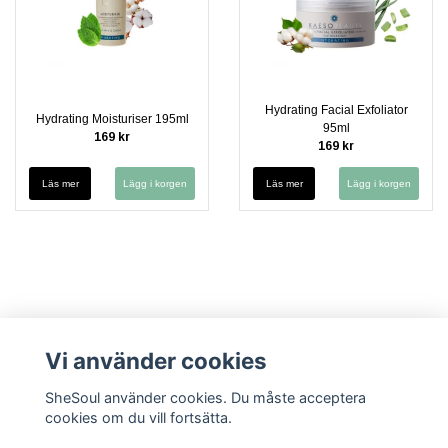
Hydrating Facial Exfoliator
Hydrating Moisturiser 195ml
95ml
169 kr
169 kr
Läs mer
Läs mer
Vi använder cookies
SheSoul använder cookies. Du måste acceptera
cookies om du vill fortsätta.
Kontakt
Köpvillkor
Cookies
Integritetspolicy (GDPR)
Vanliga
frågor FAQ
Säkerhetsdatablad