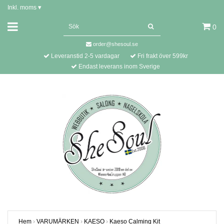
Inkl. moms
▾
0
order@shesoul.se
Leveranstid 2-5 vardagar
Fri frakt över 599kr
Endast leverans inom Sverige
Hem
›
VARUMÄRKEN
›
KAESO
›
Kaeso Calming Kit