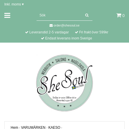
Inkl. moms
▾
0
order@shesoul.se
Leveranstid 2-5 vardagar
Fri frakt över 599kr
Endast leverans inom Sverige
Hem
›
VARUMÄRKEN
›
KAESO
›