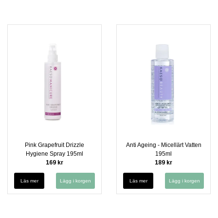
Pink Grapefruit Drizzle
Anti Ageing - Micellärt Vatten
Hygiene Spray 195ml
195ml
169 kr
189 kr
Läs mer
Läs mer