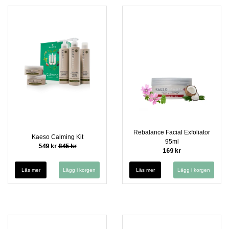
Rebalance Facial Exfoliator
Kaeso Calming Kit
95ml
549 kr
845 kr
169 kr
Läs mer
Läs mer