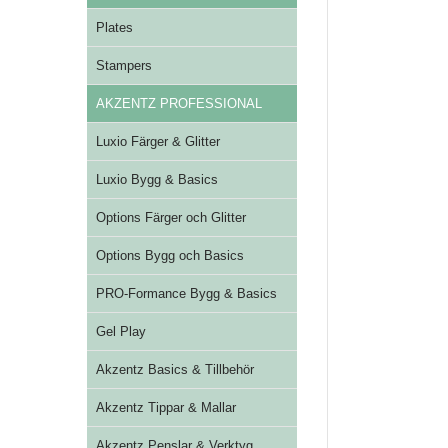
Plates
Stampers
AKZENTZ PROFESSIONAL
Luxio Färger & Glitter
Luxio Bygg & Basics
Options Färger och Glitter
Options Bygg och Basics
PRO-Formance Bygg & Basics
Gel Play
Akzentz Basics & Tillbehör
Akzentz Tippar & Mallar
Akzentz Penslar & Verktyg