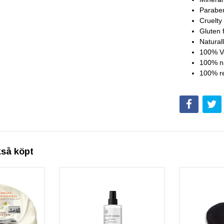
Paraben
Cruelty
Gluten 
Natural
100% V
100% n
100% re
kså köpt