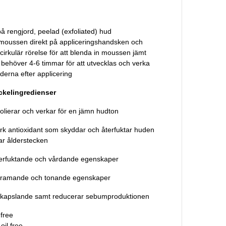
på rengjord, peelad (exfoliated) hud
moussen direkt på appliceringshandsken och
 cirkulär rörelse för att blenda in moussen jämt
 behöver 4-6 timmar för att utvecklas och verka
derna efter applicering
kelingredienser
olierar och verkar för en jämn hudton
ark antioxidant som skyddar och återfuktar huden
r ålderstecken
erfuktande och vårdande egenskaper
stramande och tonande egenskaper
inkapslande samt reducerar sebumproduktionen
 free
oil free