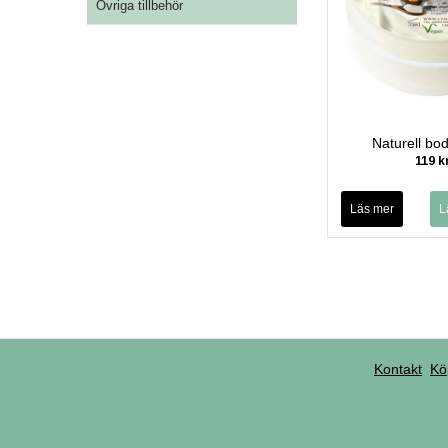
Övriga tillbehör
Naturell bod
119 k
Läs mer
Kontakt
Kö