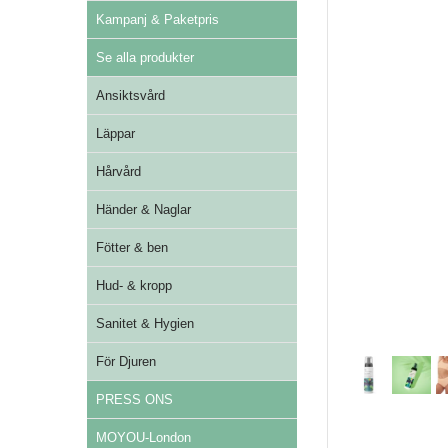
Kampanj & Paketpris
Se alla produkter
Ansiktsvård
Läppar
Hårvård
Händer & Naglar
Fötter & ben
Hud- & kropp
Sanitet & Hygien
För Djuren
PRESS ONS
MOYOU-London