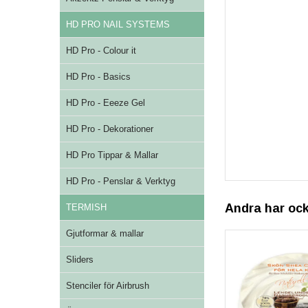
HD PRO NAIL SYSTEMS
HD Pro - Colour it
HD Pro - Basics
HD Pro - Eeeze Gel
HD Pro - Dekorationer
HD Pro Tippar & Mallar
HD Pro - Penslar & Verktyg
Andra har oc
TERMISH
Gjutformar & mallar
Sliders
Stenciler för Airbrush