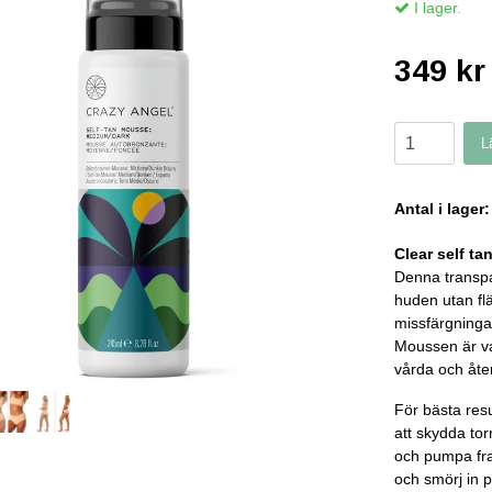
I lager.
349 kr
L
Antal i lager:
Clear self t
Denna transpa
huden utan fl
missfärgningar
Moussen är va
vårda och åt
För bästa resu
att skydda tor
och pumpa fr
och smörj in 