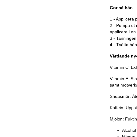
Gör så här:
1 - Applicera 
2 - Pumpa ut 
applicera i en
3 - Tanningen
4 - Tvätta hän
Vårdande nyc
Vitamin C: Exf
Vitamin E: St
samt motverka
Sheasmör: Åt
Koffein: Upp
Mjölon: Fukt
Alcohol
Mineral 