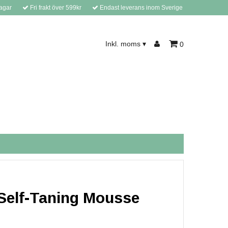
agar
Fri frakt över 599kr
Endast leverans inom Sverige
Inkl. moms
0
▾
 Self-Taning Mousse