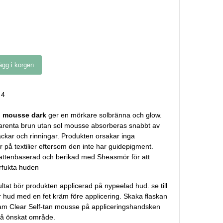
ägg i korgen
4
an mousse dark
ger en mörkare solbränna och glow.
renta brun utan sol mousse absorberas snabbt av
äckar och rinningar. Produkten orsakar inga
 på textilier eftersom den inte har guidepigment.
ttenbaserad och berikad med Sheasmör för att
erfukta huden
ltat bör produkten applicerad på nypeelad hud. se till
r hud med en fet kräm före applicering. Skaka flaskan
am Clear Self-tan mousse på appliceringshandsken
på önskat område.