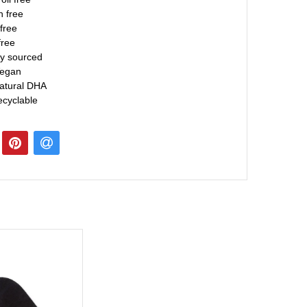
 free
 free
free
ly sourced
egan
atural DHA
cyclable