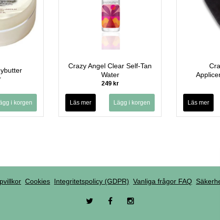
Crazy Angel Clear Self-Tan
Cra
ybutter
Water
Applice
r
249 kr
Läs mer
Läs mer
pvillkor
Cookies
Integritetspolicy (GDPR)
Vanliga frågor FAQ
Säkerhe