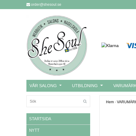
order@shesoul.se
VÅR SALONG
UTBILDNING
VARUMÄR
Hem
›
VARUMÄR
STARTSIDA
NYTT