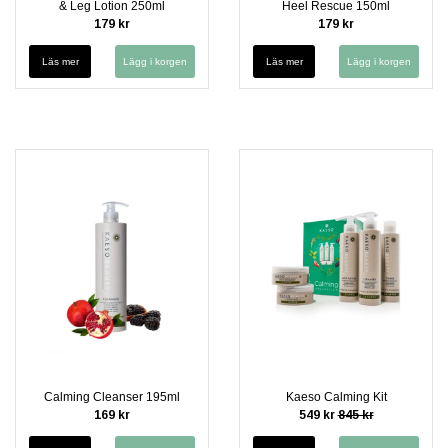
& Leg Lotion 250ml
Heel Rescue 150ml
179 kr
179 kr
Läs mer
Läs mer
Calming Cleanser 195ml
Kaeso Calming Kit
169 kr
549 kr
845 kr