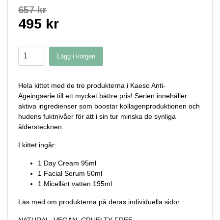
657 kr
495 kr
Lägg i korgen
Hela kittet med de tre produkterna i Kaeso Anti-
Ageingserie till ett mycket bättre pris! Serien innehåller
aktiva ingredienser som
boostar kollagenproduktionen och
hudens fuktnivåer för att i sin tur minska de synliga
ålderstecknen.
I kittet ingår:
1 Day Cream 95ml
1 Facial Serum 50ml
1 Micellärt vatten 195ml
Läs med om produkterna på deras individuella sidor.
NATURAL, VEGAN, CRUELTY FREE