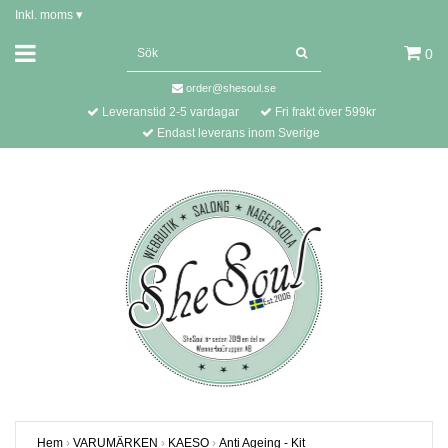
Inkl. moms
▾
0
order@shesoul.se
Leveranstid 2-5 vardagar
Fri frakt över 599kr
Endast leverans inom Sverige
Hem
›
VARUMÄRKEN
›
KAESO
›
Anti Ageing - Kit