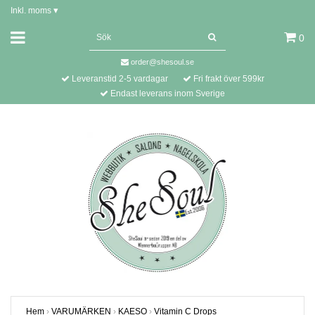
Inkl. moms
▾
0
order@shesoul.se
Leveranstid 2-5 vardagar
Fri frakt över 599kr
Endast leverans inom Sverige
Hem
›
VARUMÄRKEN
›
KAESO
›
Vitamin C Drops