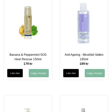
Banana & Peppermint SOS
Anti Ageing - Micellärt Vatten
Heel Rescue 150ml
195ml
179 kr
189 kr
Läs mer
Läs mer