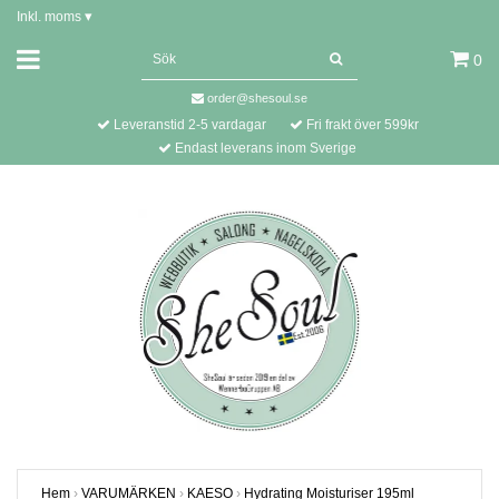
Inkl. moms
▾
0
order@shesoul.se
Leveranstid 2-5 vardagar
Fri frakt över 599kr
Endast leverans inom Sverige
Hem
›
VARUMÄRKEN
›
KAESO
›
Hydrating Moisturiser 195ml