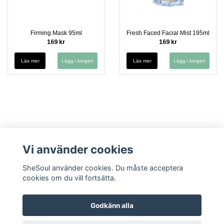
Firming Mask 95ml
Fresh Faced Facial Mist 195ml
169 kr
169 kr
Läs mer
Läs mer
Vi använder cookies
SheSoul använder cookies. Du måste acceptera
cookies om du vill fortsätta.
Kontakt
Köpvillkor
Cookies
Integritetspolicy (GDPR)
Vanliga
frågor FAQ
Säkerhetsdatablad
Godkänn alla